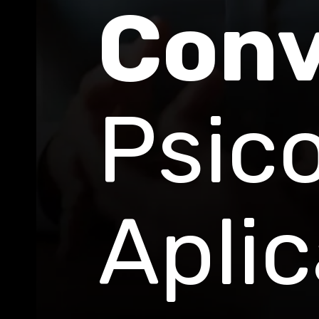
Conv
Psico
Apli