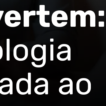
ertem:
logia
cada ao