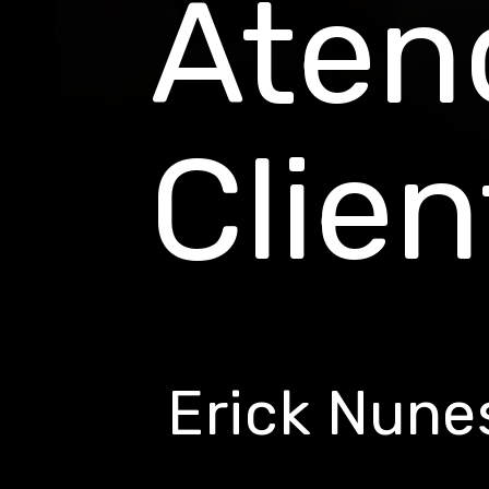
Aten
Clien
Erick Nune