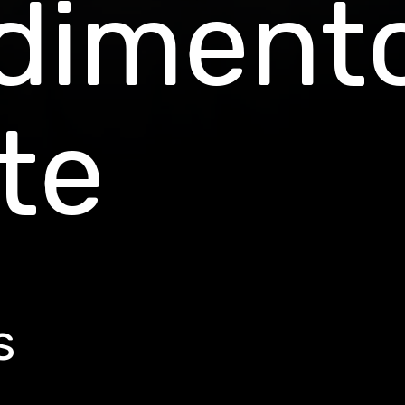
diment
te
s