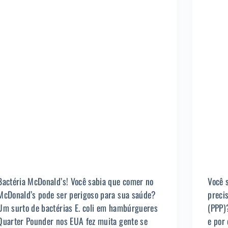
Bactéria McDonald’s! Você sabia que comer no
Você 
McDonald’s pode ser perigoso para sua saúde?
preci
Um surto de bactérias E. coli em hambúrgueres
(PPP)
Quarter Pounder nos EUA fez muita gente se
e por