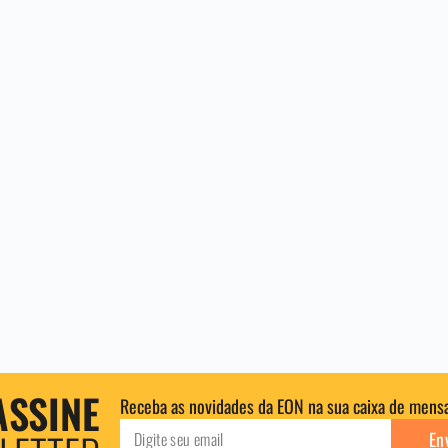
ASSINE
Receba as novidades da EON na sua caixa de mens
En