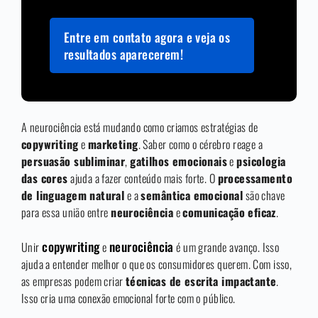
Entre em contato agora e veja os
resultados aparecerem!
A neurociência está mudando como criamos estratégias de
copywriting
e
marketing
. Saber como o cérebro reage a
persuasão subliminar
,
gatilhos emocionais
e
psicologia
das cores
ajuda a fazer conteúdo mais forte. O
processamento
de linguagem natural
e a
semântica emocional
são chave
para essa união entre
neurociência
e
comunicação eficaz
.
copywriting
neurociência
Unir
e
é um grande avanço. Isso
ajuda a entender melhor o que os consumidores querem. Com isso,
as empresas podem criar
técnicas de escrita impactante
.
Isso cria uma conexão emocional forte com o público.