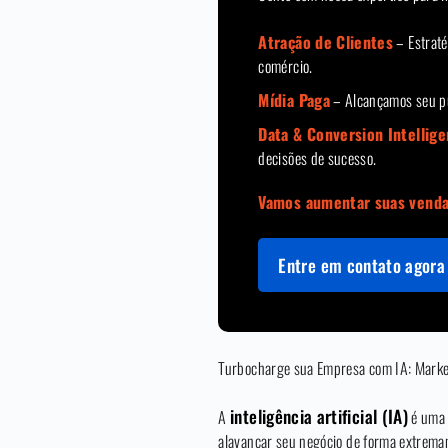
Atração de Clientes
– Estraté
comércio.
Mídia Paga
– Alcançamos seu pú
Data & Conversion Intellig
decisões de sucesso.
Vamos aumentar suas vend
Entre em contato agora 
Turbocharge sua Empresa com IA: Market
inteligência artificial (IA)
A
é uma 
alavancar seu negócio de forma extremame