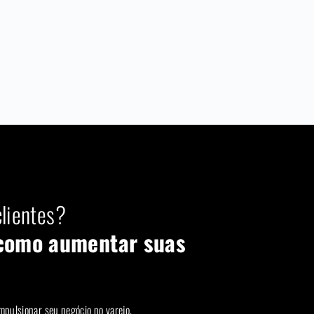
lientes?
como aumentar suas
mpulsionar seu negócio no varejo.