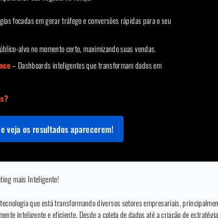
gias focadas em gerar tráfego e conversões rápidas para o seu
blico-alvo no momento certo, maximizando suas vendas.
ence
– Dashboards inteligentes que transformam dados em
as?
e veja os resultados aparecerem!
ing mais Inteligente!
tecnologia que está transformando diversos setores empresariais, principalment
nte inteligente e eficiente. Desde a coleta de dados até a criação de estratégi