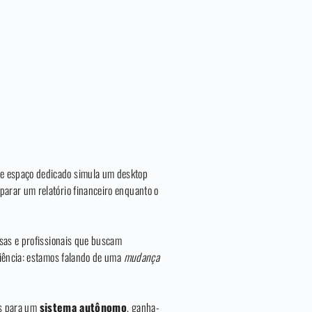
sse espaço dedicado simula um desktop
arar um relatório financeiro enquanto o
esas e profissionais que buscam
niência: estamos falando de uma
mudança
vas para um
sistema autônomo
, ganha-