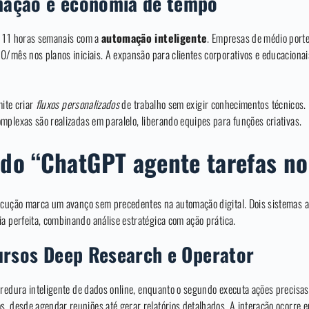
ação e economia de tempo
e 11 horas semanais com a
automação inteligente
. Empresas de médio porte
0/mês nos planos iniciais. A expansão para clientes corporativos e educaciona
mite criar
fluxos personalizados
de trabalho sem exigir conhecimentos técnicos. 
mplexas são realizadas em paralelo, liberando equipes para funções criativas.
do “ChatGPT agente tarefas n
xecução marca um avanço sem precedentes na automação digital. Dois sistemas
 perfeita, combinando análise estratégica com ação prática.
ursos Deep Research e Operator
redura inteligente de dados online, enquanto o segundo executa ações precisas
, desde agendar reuniões até gerar relatórios detalhados. A interação ocorre e