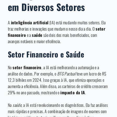
em Diversos Setores
A
inteligência artificial
(IA) está mudando muitos setores. Ela
traz melhorias e inovações que mudam o nosso dia a dia. O
setor
financeiro
e a
saúde
são dois dos mais beneficiados, com
avanços notáveis e maior eficiência.
Setor Financeiro e Saúde
No
setor financeiro
, a IA está melhorando a automação e a
análise de dados. Por exemplo, o
BTG Pactual
teve um lucro de R$
12,3 bilhões em 2024. Isso graças à IA, que otimiza operações e
aumenta a eficiência. Além disso, as carteiras de crédito cresceram
29% no ano passado, mostrando o
impacto da IA
.
Na
saúde
, a IA está revolucionando os diagnósticos. Ela faz análises
mais rápidas e precisas. A combinação de imagens de exames com