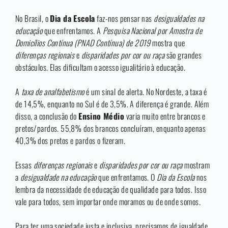
No Brasil, o
Dia da Escola
faz-nos pensar nas
desigualdades na
educação
que enfrentamos. A
Pesquisa Nacional por Amostra de
Domicílios Contínua (PNAD Contínua) de 2019
mostra que
diferenças regionais
e
disparidades por cor ou raça
são grandes
obstáculos. Elas dificultam o acesso igualitário à educação.
A
taxa de analfabetismo
é um sinal de alerta. No Nordeste, a taxa é
de 14,5%, enquanto no Sul é de 3,5%. A diferença é grande. Além
disso, a conclusão do
Ensino Médio
varia muito entre brancos e
pretos/pardos. 55,8% dos brancos concluíram, enquanto apenas
40,3% dos pretos e pardos o fizeram.
Essas
diferenças regionais
e
disparidades por cor ou raça
mostram
a
desigualdade na educação
que enfrentamos. O
Dia da Escola
nos
lembra da necessidade de educação de qualidade para todos. Isso
vale para todos, sem importar onde moramos ou de onde somos.
Para ter uma sociedade justa e inclusiva, precisamos de igualdade