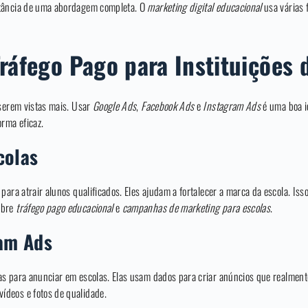
rtância de uma abordagem completa. O
marketing digital educacional
usa várias 
Tráfego Pago para Instituições 
 serem vistas mais. Usar
Google Ads
,
Facebook Ads
e
Instagram Ads
é uma boa i
orma eficaz.
colas
 para atrair alunos qualificados. Eles ajudam a fortalecer a marca da escola. I
obre
tráfego pago educacional
e
campanhas de marketing para escolas
.
am Ads
s para anunciar em escolas. Elas usam dados para criar anúncios que realmente
deos e fotos de qualidade.