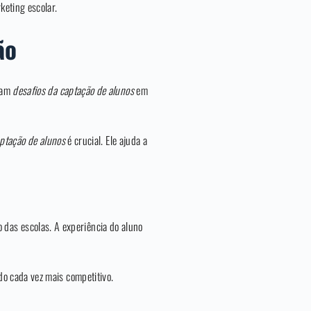
keting escolar.
ão
ntam
desafios da captação de alunos
em
aptação de alunos
é crucial. Ele ajuda a
das escolas. A experiência do aluno
o cada vez mais competitivo.