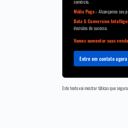
comércio.
Mídia Paga
– Alcançamos seu pú
Data & Conversion Intellig
decisões de sucesso.
Vamos aumentar suas vend
Entre em contato agora 
Este texto vai mostrar táticas que seg