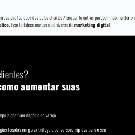
arcas são tão queridas pelos clientes? Enquanto outras parecem não manter o 
blico
. Isso fortalece marcas no universo do
marketing digital
.
lientes?
como aumentar suas
mpulsionar seu negócio no varejo.
gias focadas em gerar tráfego e conversões rápidas para o seu