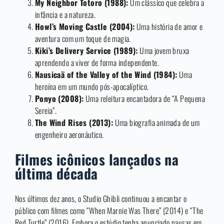
My Neighbor Totoro (1988):
Um clássico que celebra a
infância e a natureza.
Howl’s Moving Castle (2004):
Uma história de amor e
aventura com um toque de magia.
Kiki’s Delivery Service (1989):
Uma jovem bruxa
aprendendo a viver de forma independente.
Nausicaä of the Valley of the Wind (1984):
Uma
heroína em um mundo pós-apocalíptico.
Ponyo (2008):
Uma releitura encantadora de “A Pequena
Sereia”.
The Wind Rises (2013):
Uma biografia animada de um
engenheiro aeronáutico.
Filmes icônicos lançados na
última década
Nos últimos dez anos, o Studio Ghibli continuou a encantar o
público com filmes como “When Marnie Was There” (2014) e “The
Red Turtle” (2016). Embora o estúdio tenha anunciado pausas em