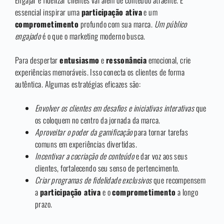
Engajar e fidelizar clientes vai além de conteúdo atraente. É
essencial inspirar uma
participação ativa
e um
comprometimento
profundo com sua marca.
Um público
engajado
é o que o marketing moderno busca.
Para despertar
entusiasmo
e
ressonância
emocional, crie
experiências memoráveis. Isso conecta os clientes de forma
autêntica. Algumas estratégias eficazes são:
Envolver os clientes em desafios e iniciativas interativas
que
os coloquem no centro da jornada da marca.
Aproveitar o poder da gamificação
para tornar tarefas
comuns em experiências divertidas.
Incentivar a cocriação de conteúdo
e dar voz aos seus
clientes, fortalecendo seu senso de pertencimento.
Criar programas de fidelidade exclusivos
que recompensem
a
participação ativa
e o
comprometimento
a longo
prazo.