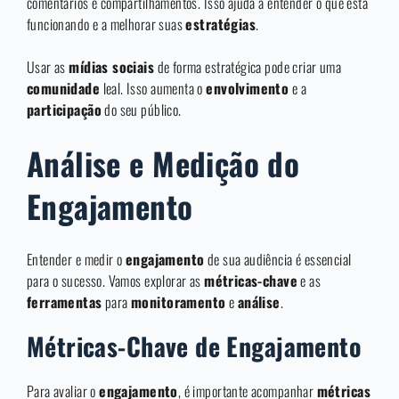
comentários e compartilhamentos. Isso ajuda a entender o que está
funcionando e a melhorar suas
estratégias
.
Usar as
mídias sociais
de forma estratégica pode criar uma
comunidade
leal. Isso aumenta o
envolvimento
e a
participação
do seu público.
Análise e Medição do
Engajamento
Entender e medir o
engajamento
de sua audiência é essencial
para o sucesso. Vamos explorar as
métricas-chave
e as
ferramentas
para
monitoramento
e
análise
.
Métricas-Chave de Engajamento
Para avaliar o
engajamento
, é importante acompanhar
métricas