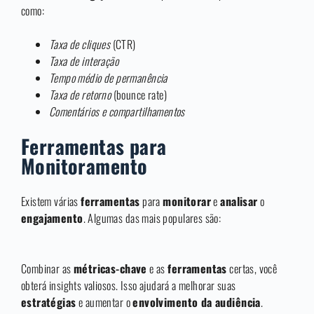
como:
Taxa de cliques
(CTR)
Taxa de interação
Tempo médio de permanência
Taxa de retorno
(bounce rate)
Comentários e compartilhamentos
Ferramentas para
Monitoramento
Existem várias
ferramentas
para
monitorar
e
analisar
o
engajamento
. Algumas das mais populares são:
Combinar as
métricas-chave
e as
ferramentas
certas, você
obterá insights valiosos. Isso ajudará a melhorar suas
estratégias
e aumentar o
envolvimento da audiência
.