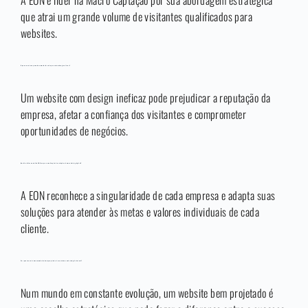
A EON é líder na Macro Captação por sua abordagem estratégica
que atrai um grande volume de visitantes qualificados para
websites.
O que acontece quando um website não possui um design eficaz?
Um website com design ineficaz pode prejudicar a reputação da
empresa, afetar a confiança dos visitantes e comprometer
oportunidades de negócios.
Qual é o diferencial da EON na personalização de soluções de marketing digital?
A EON reconhece a singularidade de cada empresa e adapta suas
soluções para atender às metas e valores individuais de cada
cliente.
Por que investir em um website bem projetado é crucial no cenário digital atual?
Num mundo em constante evolução, um website bem projetado é