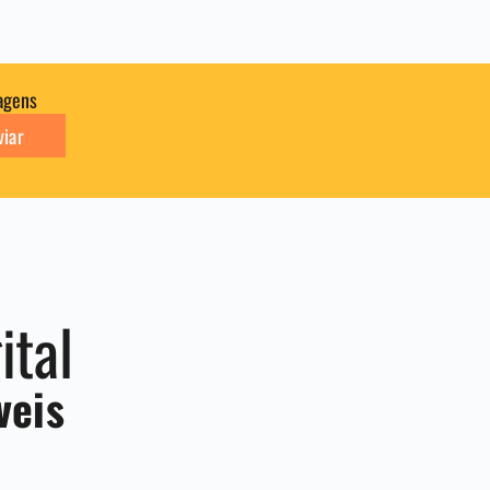
agens
viar
ital
veis