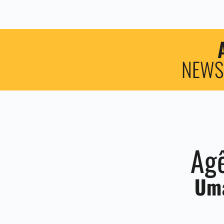
NEWS
Agê
Uma