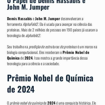
O Papel de Demis Hassabis e
John M. Jumper
Demis Hassabis
e
John M. Jumper
desenvolveram a
ferramenta
AlphaFold2
. Ela é usada para avançar na ciência das
proteínas. Mais de 2 milhões de pessoas em 190 países já usaram a
tecnologia de
alphafold2
.
Seu trabalho na
predição de estruturas de proteínas
é um marco na
biologia computacional. Eles receberam o
Prêmio Nobel de
Química
de
2024
. Isso mostra a grande importância dessa
tecnologia para a ciência e a sociedade.
Prêmio Nobel de Química
de 2024
O
prêmio nobel de química
de
2024
é uma conquista histórica. Ele