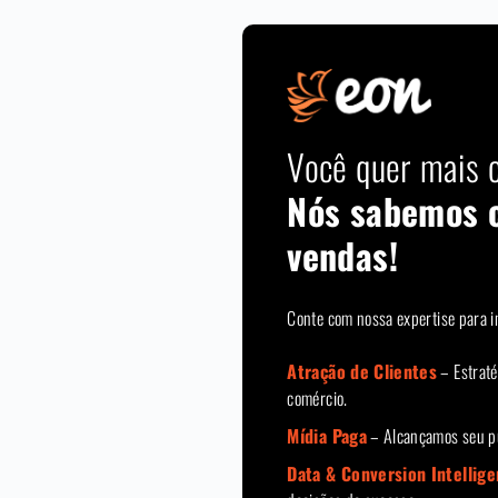
Você quer mais c
Nós sabemos 
vendas!
Conte com nossa expertise para i
Atração de Clientes
– Estraté
comércio.
Mídia Paga
– Alcançamos seu pú
Data & Conversion Intellig