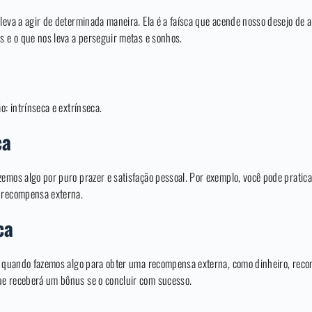
leva a agir de determinada maneira. Ela é a faísca que acende nosso desejo de a
s e o que nos leva a perseguir metas e sonhos.
o: intrínseca e extrínseca.
ca
zemos algo por puro prazer e satisfação pessoal. Por exemplo, você pode prati
a recompensa externa.
ca
 é quando fazemos algo para obter uma recompensa externa, como dinheiro, rec
ue receberá um bônus se o concluir com sucesso.