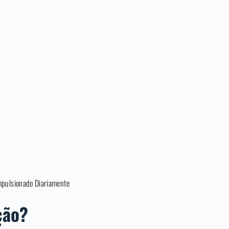
mpulsionado Diariamente
ção?